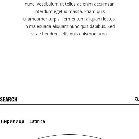
nunc. Vestibulum ut tellus ac enim accumsan
interdum eget id massa. Etiam quis
ullamcorper turpis, fermentum aliquam lectus.
In malesuada aliquam nunc quis dapibus. Sed
vitae hendrerit elit, quis euismod urna.
Search
for:
Ћирилица
|
Latinica