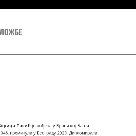
ЛОЖБЕ
Зорица Тасић
је рођена у Врањској Бањи
1946. преминула у Београду 2023. Дипломирала