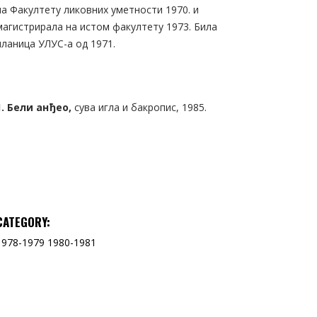
на Факултету ликовних уметности 1970. и
магистрирала на истом факултету 1973. Била
чланица УЛУС-а од 1971.
1. Бели анђео,
сува игла и бакропис, 1985.
CATEGORY:
1978-1979
1980-1981