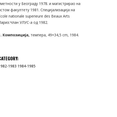
уметности у Београду 1978. и магистрирао на
истом факултету 1981. Специјализација на
Ecole nationale superieure des Beaux Arts
Париз.Члан УЛУС-а од 1982.
1. Композиција,
темпера, 49×34,5 cm, 1984.
CATEGORY:
1982-1983
1984-1985