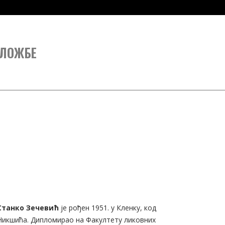
ЛОЖБЕ
Станко Зечевић
је рођен 1951. у Кленку, код
Никшића. Дипломирао на Факултету ликовних