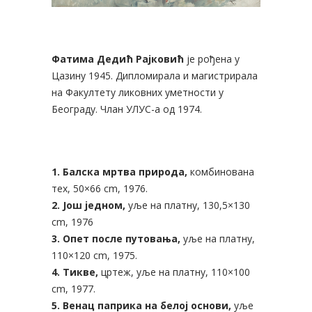
Фатима Дедић Рајковић
је рођена у
Цазину 1945. Дипломирала и магистрирала
на Факултету ликовних уметности у
Београду. Члан УЛУС-а од 1974.
1. Балска мртва природа,
комбинована
тех, 50×66 cm, 1976.
2.
Још једном,
уље на платну, 130,5×130
cm, 1976
3. Опет после путовања,
уље на платну,
110×120 cm, 1975.
4.
Тикве,
цртеж, уље на платну, 110×100
cm, 1977.
5. Венац паприка на белој основи,
уље