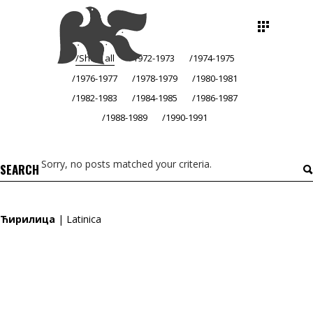
Show all
1972-1973
1974-1975
1976-1977
1978-1979
1980-1981
1982-1983
1984-1985
1986-1987
1988-1989
1990-1991
Sorry, no posts matched your criteria.
Search
for:
Ћирилица
|
Latinica