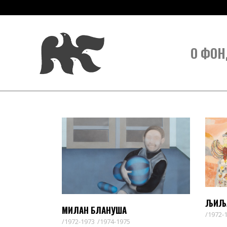
О ФОН
ЉИЉА
МИЛАН БЛАНУША
1972-
1972-1973
1974-1975